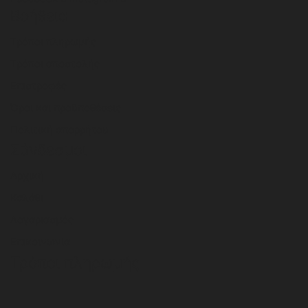
Βοήθεια
Τρόποι πληρωμής
Τρόποι αποστολής
Επιστροφές
Όροι και προϋποθέσεις
Πολιτική απορρήτου
Σύνδεσμοι
Αρχική
Καλάθι
Λογαριασμός
Επικοινωνία
Τρόποι πληρωμής