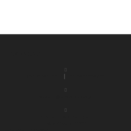
Επικοινωνία
+30.2109013342
|
+30.6977639563
support@powerphone.gr
Κάρπου 17 & Νικομάχου
Νέος Κόσμος, 11631
Facebook
Instagram