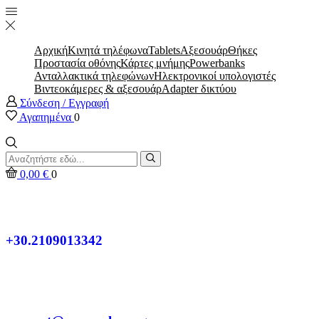
Αρχική
Κινητά τηλέφωνα
Tablets
Αξεσουάρ
Θήκες
Προστασία οθόνης
Κάρτες μνήμης
Powerbanks
Ανταλλακτικά τηλεφώνων
Ηλεκτρονικοί υπολογιστές
Βιντεοκάμερες & αξεσουάρ
Adapter δικτύου
Σύνδεση / Εγγραφή
Αγαπημένα
0
0,00
€
0
+30.2109013342