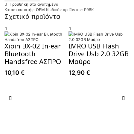
Προσθήκη στα αγαπημένα
P98K,
Κατασκευαστής:
OEM
Κωδικός προϊόντος:
P98K
σε
Σχετικά προϊόντα
μαύρο
χρώμα
ποσότητα
Xipin BX-02 In-ear
IMRO USB Flash
Bluetooth
Drive Usb 2.0 32GB
Handsfree ΑΣΠΡΟ
Μαύρo
10,10
€
12,90
€