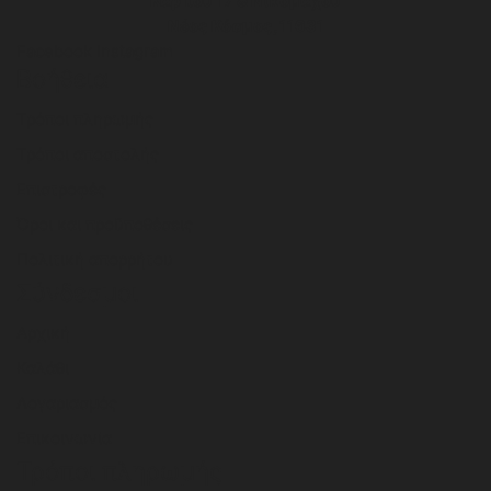
Κάρπου 17 & Νικομάχου
Νέος Κόσμος, 11631
Facebook
Instagram
Βοήθεια
Τρόποι πληρωμής
Τρόποι αποστολής
Επιστροφές
Όροι και προϋποθέσεις
Πολιτική απορρήτου
Σύνδεσμοι
Αρχική
Καλάθι
Λογαριασμός
Επικοινωνία
Τρόποι πληρωμής