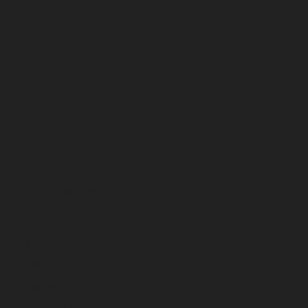
Facebook
Instagram
Βοήθεια
Τρόποι πληρωμής
Τρόποι αποστολής
Επιστροφές
Όροι και προϋποθέσεις
Πολιτική απορρήτου
Σύνδεσμοι
Αρχική
Καλάθι
Λογαριασμός