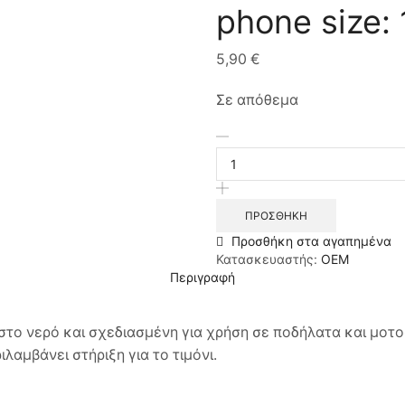
phone size:
5,90
€
Σε απόθεμα
Bike
Phone
waterproof
Mount,
Universal
ΠΡΟΣΘΉΚΗ
Case
Προσθήκη στα αγαπημένα
Bicycle
Κατασκευαστής:
OEM
&
Περιγραφή
Motorcycle
Phone
Holder
 στο νερό και σχεδιασμένη για χρήση σε ποδήλατα και μοτ
Mount
λαμβάνει στήριξη για το τιμόνι.
Size
XL
max