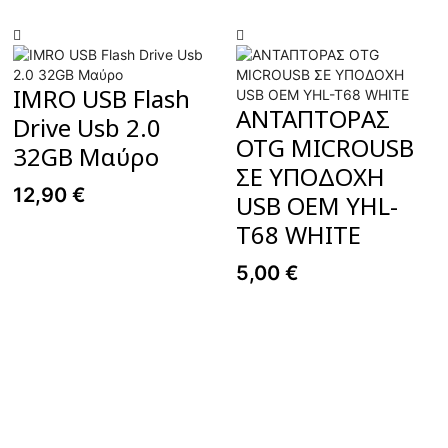
phone
size:
165
mm
x
IMRO USB Flash
80
ΑΝΤΑΠΤΟΡΑΣ
Drive Usb 2.0
mm
OTG MICROUSB
blac...
32GB Μαύρo
ποσότητα
ΣΕ ΥΠΟΔΟΧΗ
12,90
€
USB OEM YHL-
T68 WHITE
5,00
€