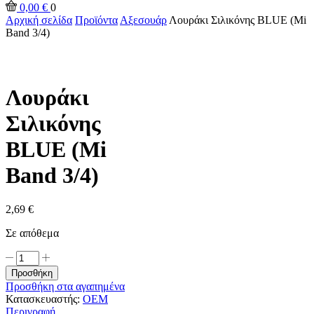
input
Αναζήτηση
0,00
€
0
Αρχική σελίδα
Προϊόντα
Αξεσουάρ
Λουράκι Σιλικόνης BLUE (Mi
Band 3/4)
Λουράκι
Σιλικόνης
BLUE (Mi
Band 3/4)
2,69
€
Σε απόθεμα
Λουράκι
Σιλικόνης
Προσθήκη
BLUE
Προσθήκη στα αγαπημένα
(Mi
Κατασκευαστής:
OEM
Band
Περιγραφή