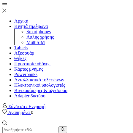
Αρχική
Κινητά τηλέφωνα
Smartphones
Απλής χρήσης
MultiSIM
Tablets
Αξεσουάρ
Θήκες
Προστασία οθόνης
Κάρτες μνήμης
Powerbanks
Ανταλλακτικά τηλεφώνων
Ηλεκτρονικοί υπολογιστές
Βιντεοκάμερες & αξεσουάρ
Adapter δικτύου
Σύνδεση / Εγγραφή
Αγαπημένα
0
Search