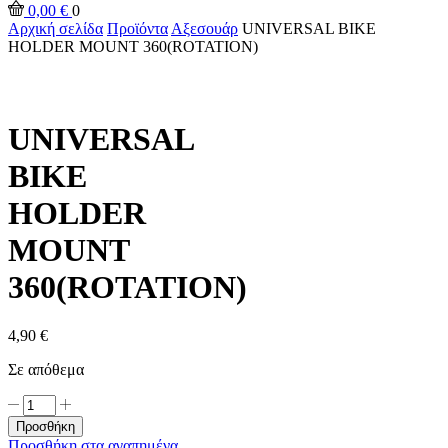
input
Αναζήτηση
0,00
€
0
Αρχική σελίδα
Προϊόντα
Αξεσουάρ
UNIVERSAL BIKE
HOLDER MOUNT 360(ROTATION)
UNIVERSAL
BIKE
HOLDER
MOUNT
360(ROTATION)
4,90
€
Σε απόθεμα
UNIVERSAL
BIKE
Προσθήκη
HOLDER
Προσθήκη στα αγαπημένα