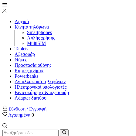
Αρχική
Κινητά τηλέφωνα
Smartphones
Απλής χρήσης
MultiSIM
Tablets
Αξεσουάρ
Θήκες
Προστασία οθόνης
Κάρτες μνήμης
Powerbanks
Ανταλλακτικά τηλεφώνων
Ηλεκτρονικοί υπολογιστές
Βιντεοκάμερες & αξεσουάρ
Adapter δικτύου
Σύνδεση / Εγγραφή
Αγαπημένα
0
Search