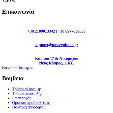
7,50
€
Επικοινωνία
+30.2109013342
|
+30.6977639563
support@powerphone.gr
Κάρπου 17 & Νικομάχου
Νέος Κόσμος, 11631
Facebook
Instagram
Βοήθεια
Τρόποι πληρωμής
Τρόποι αποστολής
Επιστροφές
Όροι και προϋποθέσεις
Πολιτική απορρήτου