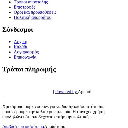
Τρόποι αποστολής
Επιστροφές
Όροι και προϋποθέσεις
Πολιτική απορρήτου
Σύνδεσμοι
Αρχική
Καλάθι
Λογαριασμός
Επικοινωνία
Τρόποι πληρωμής
© PowerPhone.gr 2026 | All Rights Reserved
Design & Development by
|
Powered by
Ageroth
Χρησιμοποιούμε cookies για να διασφαλίσουμε ότι σας
προσφέρουμε την καλύτερη εμπειρία. Η συνεχής χρήση
υποδηλώνει ότι αποδέχεστε αυτήν την πολιτική.
Διαβάστε περισσότερα
Αποδέχομαι