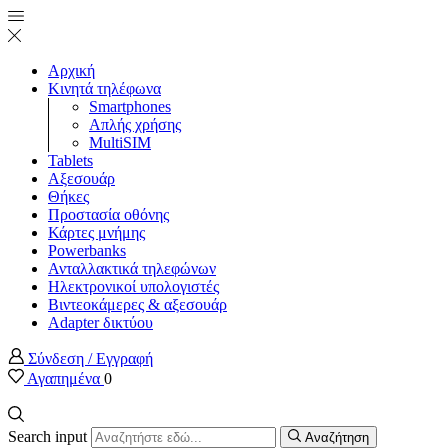
Αρχική
Κινητά τηλέφωνα
Smartphones
Απλής χρήσης
MultiSIM
Tablets
Αξεσουάρ
Θήκες
Προστασία οθόνης
Κάρτες μνήμης
Powerbanks
Ανταλλακτικά τηλεφώνων
Ηλεκτρονικοί υπολογιστές
Βιντεοκάμερες & αξεσουάρ
Adapter δικτύου
Σύνδεση / Εγγραφή
Αγαπημένα
0
Search input
Αναζήτηση