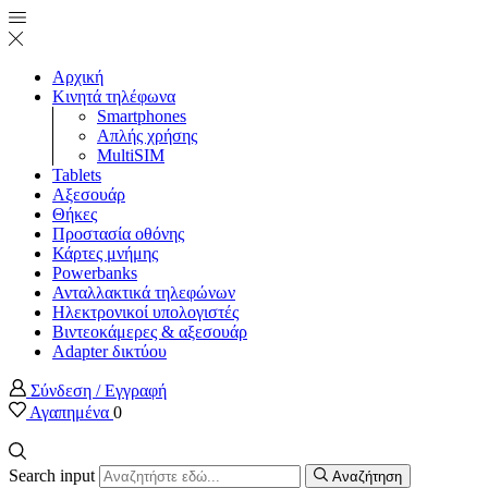
Αρχική
Κινητά τηλέφωνα
Smartphones
Απλής χρήσης
MultiSIM
Tablets
Αξεσουάρ
Θήκες
Προστασία οθόνης
Κάρτες μνήμης
Powerbanks
Ανταλλακτικά τηλεφώνων
Ηλεκτρονικοί υπολογιστές
Βιντεοκάμερες & αξεσουάρ
Adapter δικτύου
Σύνδεση / Εγγραφή
Αγαπημένα
0
Search input
Αναζήτηση