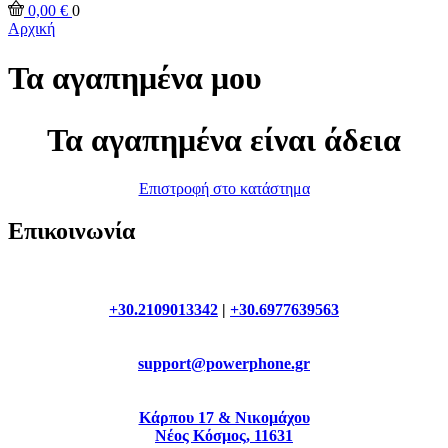
0,00
€
0
Αρχική
Τα αγαπημένα μου
Τα αγαπημένα είναι άδεια
Επιστροφή στο κατάστημα
Επικοινωνία
+30.2109013342
|
+30.6977639563
support@powerphone.gr
Κάρπου 17 & Νικομάχου
Νέος Κόσμος, 11631