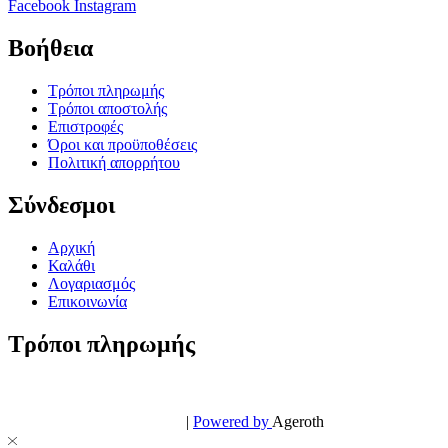
Facebook
Instagram
Βοήθεια
Τρόποι πληρωμής
Τρόποι αποστολής
Επιστροφές
Όροι και προϋποθέσεις
Πολιτική απορρήτου
Σύνδεσμοι
Αρχική
Καλάθι
Λογαριασμός
Επικοινωνία
Τρόποι πληρωμής
© PowerPhone.gr 2026 | All Rights Reserved
Design & Development by
|
Powered by
Ageroth