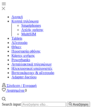
Αρχική
Κινητά τηλέφωνα
Smartphones
Απλής χρήσης
MultiSIM
Tablets
Αξεσουάρ
Θήκες
Προστασία οθόνης
Κάρτες μνήμης
Powerbanks
Ανταλλακτικά τηλεφώνων
Ηλεκτρονικοί υπολογιστές
Βιντεοκάμερες & αξεσουάρ
Adapter δικτύου
Σύνδεση / Εγγραφή
Αγαπημένα
0
Search input
Αναζήτηση