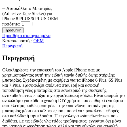
Αυτοκόλλητο Μπαταρίας
(Adhesive Tape Sticker) για
iPhone 8 PLUS/6 PLUS ΟΕΜ
ποσότητα
Προσθήκη
Προσθήκη στα αγαπημένα
Κατασκευαστής:
OEM
Περιγραφή
Περιγραφή
Ολοκληρώστε την επισκευή του Apple iPhone σας με
χρησιμοποιώντας αυτή την ειδική ταινία διπλής όψης στήριξης
μπαταρίας. Σχεδιασμένη με ακρίβεια για τα iPhone 6 Plus, 6S Plus
και 7 Plus, εξασφαλίζει απόλυτα σταθερή και ασφαλή
τοποθέτηση νέας μπαταρίας στο εσωτερικό της συσκευής,
αντικαθιστώντας επάξια την εργοστασιακή κόλλα. Είναι απαραίτητο
αναλώσιμο για κάθε τεχνικό ή DIY χρήστη που επιθυμεί ένα άρτιο
αποτέλεσμα, καθώς αποτρέπει την επικίνδυνη μετακίνηση της
μπαταρίας μέσα στο κέλυφος που μπορεί να προκαλέσει φθορές
στα καλώδια ή την πλακέτα. Η τεχνολογία «stretch-release» που
διαθέτει, με τις ειδικές γλωττίδες τραβήγματος, εγγυάται όχι μόνο
την ισχυρή συγκράτηση τώρα, αλλά και την εύκολη και ασφαλή