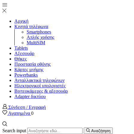
Αρχική
Κινητά τηλέφωνα
Smartphones
Απλής χρήσης
MultiSIM
Tablets
Αξεσουάρ
Θήκες
Προστασία οθόνης
Κάρτες μνήμης
Powerbanks
Ανταλλακτικά τηλεφώνων
Ηλεκτρονικοί υπολογιστές
Βιντεοκάμερες & αξεσουάρ
Adapter δικτύου
Σύνδεση / Εγγραφή
Αγαπημένα
0
Search input
Αναζήτηση