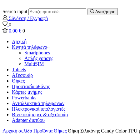
Search input
Αναζήτηση
Σύνδεση / Εγγραφή
0
0,00
€
0
Αρχική
Κινητά τηλέφωνα
Smartphones
Απλής χρήσης
MultiSIM
Tablets
Αξεσουάρ
Θήκες
Προστασία οθόνης
Κάρτες μνήμης
Powerbanks
Ανταλλακτικά τηλεφώνων
Ηλεκτρονικοί υπολογιστές
Βιντεοκάμερες & αξεσουάρ
Adapter δικτύου
Αρχική σελίδα
Προϊόντα
Θήκες
Θήκη Σιλικόνης Candy Color TPU