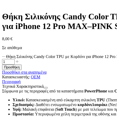
Θήκη Σιλικόνης Candy Color T
για iPhone 12 Pro MAX–PINK
8,00
€
Σε απόθεμα
Θήκη Σιλικόνης Candy Color TPU με Κορδόνι για iPhone 12 
Προσθήκη
Προσθήκη στα αγαπημένα
Κατασκευαστής:
OEM
Περιγραφή
Τεχνικά Χαρακτηριστικά
Σύμφωνα με τις περιγραφές από τα καταστήματα
PowerPhone
και
C
Υλικό:
Κατασκευασμένη από εύκαμπτη σιλικόνη
TPU
(Therm
Σχεδιασμός:
Διαθέτει ενσωματωμένο
κορδόνι/λουράκι
(Neck
Υφή:
Μαλακή επιφάνεια (
Soft Touch
) με ματ τελείωμα που π
Προστασία:
Υπερυψωμένα χείλη περιμετρικά της οθόνης και 