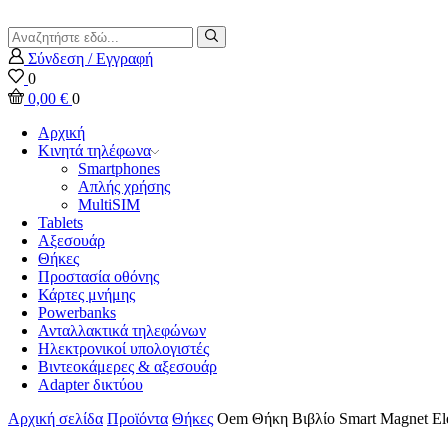
Search
input
Αναζήτηση
Σύνδεση / Εγγραφή
0
0,00
€
0
Αρχική
Κινητά τηλέφωνα
Smartphones
Απλής χρήσης
MultiSIM
Tablets
Αξεσουάρ
Θήκες
Προστασία οθόνης
Κάρτες μνήμης
Powerbanks
Ανταλλακτικά τηλεφώνων
Ηλεκτρονικοί υπολογιστές
Βιντεοκάμερες & αξεσουάρ
Adapter δικτύου
Αρχική σελίδα
Προϊόντα
Θήκες
Oem Θήκη Βιβλίο Smart Magnet Ele