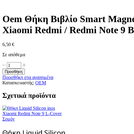
Oem Θήκη Βιβλίο Smart Magnet
Xiaomi Redmi / Redmi Note 9 B
6,50
€
Σε απόθεμα
Oem
Θήκη
Προσθήκη
Βιβλίο
Προσθήκη στα αγαπημένα
Smart
Κατασκευαστής:
OEM
Magnet
Elegance
Σχετικά προϊόντα
Για
Xiaomi
Redmi
/
Redmi
Note
9
Θήκη Liquid Silicon