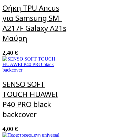
Θήκη TPU Ancus
για Samsung SM-
A217F Galaxy A21s
Μαύρη
2,40
€
SENSO SOFT
TOUCH HUAWEI
P40 PRO black
backcover
4,00
€