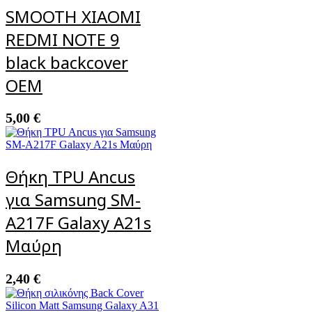
SMOOTH XIAOMI
REDMI NOTE 9
black backcover
OEM
5,00
€
Θήκη TPU Ancus
για Samsung SM-
A217F Galaxy A21s
Μαύρη
2,40
€