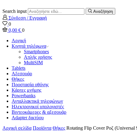
Search input
Αναζήτηση
Σύνδεση / Εγγραφή
0
0,00
€
0
Αρχική
Κινητά τηλέφωνα
Smartphones
Απλής χρήσης
MultiSIM
Tablets
Αξεσουάρ
Θήκες
Προστασία οθόνης
Κάρτες μνήμης
Powerbanks
Ανταλλακτικά τηλεφώνων
Ηλεκτρονικοί υπολογιστές
Βιντεοκάμερες & αξεσουάρ
Adapter δικτύου
Αρχική σελίδα
Προϊόντα
Θήκες
Rotating Flip Cover Ροζ (Universal 