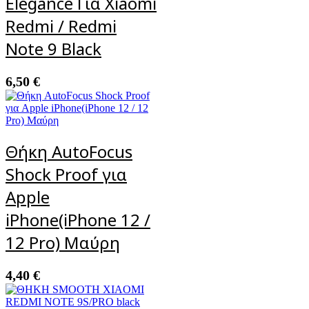
Elegance Για Xiaomi
Redmi / Redmi
Note 9 Black
6,50
€
Θήκη AutoFocus
Shock Proof για
Apple
iPhone(iPhone 12 /
12 Pro) Μαύρη
4,40
€