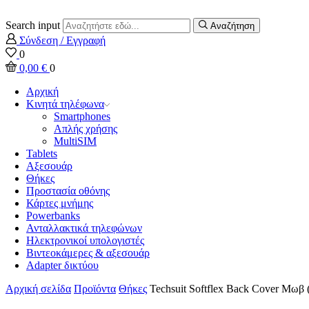
Search input
Αναζήτηση
Σύνδεση / Εγγραφή
0
0,00
€
0
Αρχική
Κινητά τηλέφωνα
Smartphones
Απλής χρήσης
MultiSIM
Tablets
Αξεσουάρ
Θήκες
Προστασία οθόνης
Κάρτες μνήμης
Powerbanks
Ανταλλακτικά τηλεφώνων
Ηλεκτρονικοί υπολογιστές
Βιντεοκάμερες & αξεσουάρ
Adapter δικτύου
Αρχική σελίδα
Προϊόντα
Θήκες
Techsuit Softflex Back Cover Μωβ 