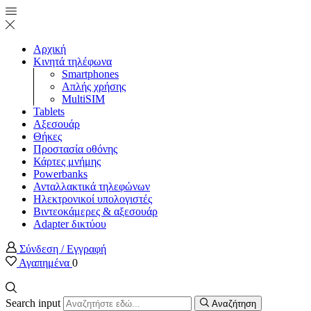
Αρχική
Κινητά τηλέφωνα
Smartphones
Απλής χρήσης
MultiSIM
Tablets
Αξεσουάρ
Θήκες
Προστασία οθόνης
Κάρτες μνήμης
Powerbanks
Ανταλλακτικά τηλεφώνων
Ηλεκτρονικοί υπολογιστές
Βιντεοκάμερες & αξεσουάρ
Adapter δικτύου
Σύνδεση / Εγγραφή
Αγαπημένα
0
Search input
Αναζήτηση