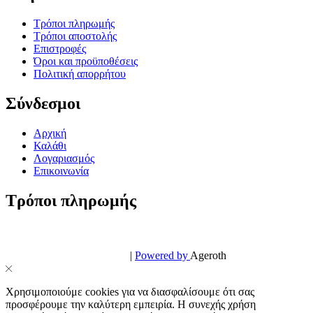
Τρόποι πληρωμής
Τρόποι αποστολής
Επιστροφές
Όροι και προϋποθέσεις
Πολιτική απορρήτου
Σύνδεσμοι
Αρχική
Καλάθι
Λογαριασμός
Επικοινωνία
Τρόποι πληρωμής
© PowerPhone.gr 2026 | All Rights Reserved
Design & Development by
|
Powered by
Ageroth
Χρησιμοποιούμε cookies για να διασφαλίσουμε ότι σας
προσφέρουμε την καλύτερη εμπειρία. Η συνεχής χρήση