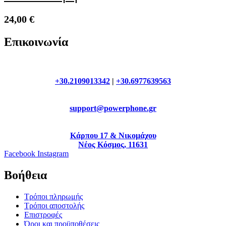
24,00
€
Επικοινωνία
+30.2109013342
|
+30.6977639563
support@powerphone.gr
Κάρπου 17 & Νικομάχου
Νέος Κόσμος, 11631
Facebook
Instagram
Βοήθεια
Τρόποι πληρωμής
Τρόποι αποστολής
Επιστροφές
Όροι και προϋποθέσεις