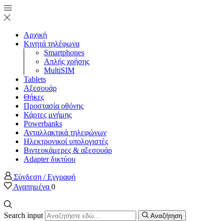
Αρχική
Κινητά τηλέφωνα
Smartphones
Απλής χρήσης
MultiSIM
Tablets
Αξεσουάρ
Θήκες
Προστασία οθόνης
Κάρτες μνήμης
Powerbanks
Ανταλλακτικά τηλεφώνων
Ηλεκτρονικοί υπολογιστές
Βιντεοκάμερες & αξεσουάρ
Adapter δικτύου
Σύνδεση / Εγγραφή
Αγαπημένα
0
Search input
Αναζήτηση