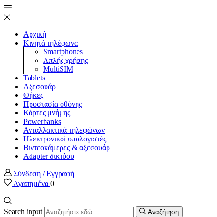
Αρχική
Κινητά τηλέφωνα
Smartphones
Απλής χρήσης
MultiSIM
Tablets
Αξεσουάρ
Θήκες
Προστασία οθόνης
Κάρτες μνήμης
Powerbanks
Ανταλλακτικά τηλεφώνων
Ηλεκτρονικοί υπολογιστές
Βιντεοκάμερες & αξεσουάρ
Adapter δικτύου
Σύνδεση / Εγγραφή
Αγαπημένα
0
Search input
Αναζήτηση