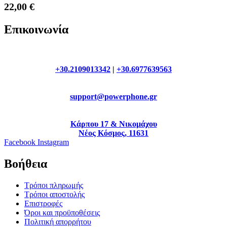
22,00
€
Επικοινωνία
+30.2109013342
|
+30.6977639563
support@powerphone.gr
Κάρπου 17 & Νικομάχου
Νέος Κόσμος, 11631
Facebook
Instagram
Βοήθεια
Τρόποι πληρωμής
Τρόποι αποστολής
Επιστροφές
Όροι και προϋποθέσεις
Πολιτική απορρήτου