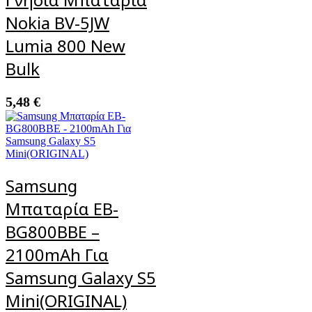
Nokia BV-5JW
Lumia 800 New
Bulk
5,48
€
Samsung
Μπαταρία EB-
BG800BBE –
2100mAh Για
Samsung Galaxy S5
Mini(ORIGINAL)