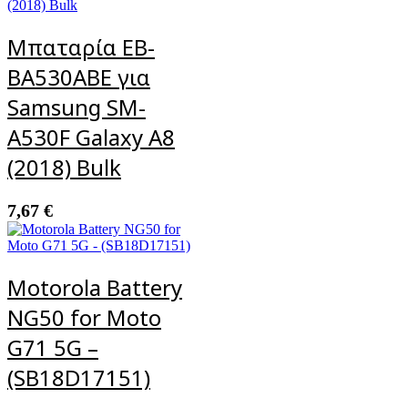
Μπαταρία EB-
BA530ABE για
Samsung SM-
A530F Galaxy A8
(2018) Bulk
7,67
€
Motorola Battery
NG50 for Moto
G71 5G –
(SB18D17151)