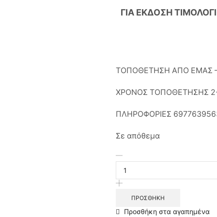
ΓΙΑ ΕΚΔΟΣΗ ΤΙΜΟΛΟΓ
ΤΟΠΟΘΕΤΗΣΗ ΑΠΟ ΕΜΑΣ –
ΧΡΟΝΟΣ ΤΟΠΟΘΕΤΗΣΗΣ 2
ΠΛΗΡΟΦΟΡΙΕΣ 697763956
Σε απόθεμα
Samsung
Galaxy
S23
5G
Battery
ΠΡΟΣΘΉΚΗ
EB-
Προσθήκη στα αγαπημένα
BS912ABY