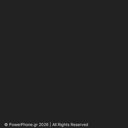
Τρόποι αποστολής
Επιστροφές
Όροι και προϋποθέσεις
Πολιτική απορρήτου
Σύνδεσμοι
Αρχική
Καλάθι
Λογαριασμός
Επικοινωνία
Τρόποι πληρωμής
© PowerPhone.gr 2026 | All Rights Reserved