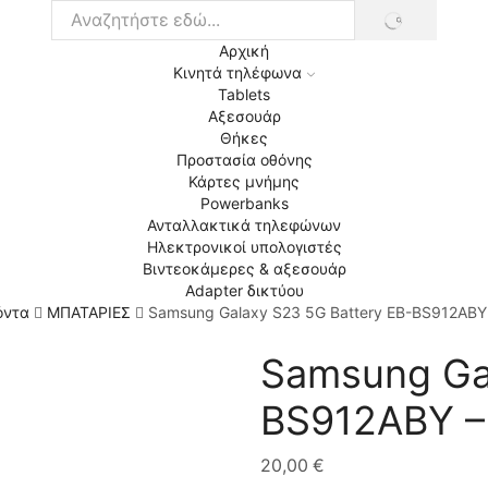
ΑΝΑΖΉΤΗΣΗ
Search
Αρχική
input
Κινητά τηλέφωνα
Tablets
Αξεσουάρ
Θήκες
Προστασία οθόνης
Κάρτες μνήμης
Powerbanks
Ανταλλακτικά τηλεφώνων
Ηλεκτρονικοί υπολογιστές
Βιντεοκάμερες & αξεσουάρ
Adapter δικτύου
όντα
ΜΠΑΤΑΡΙΕΣ
Samsung Galaxy S23 5G Battery EB-BS912AB
Samsung Gal
BS912ABY –
20,00
€