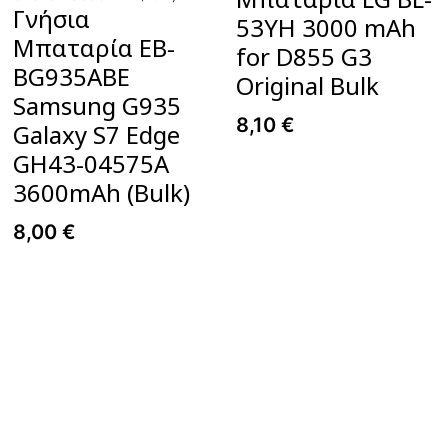
Γνήσια
53YH 3000 mAh
Μπαταρία EB-
for D855 G3
BG935ABE
Original Bulk
Samsung G935
8,10
€
Galaxy S7 Edge
GH43-04575A
3600mAh (Bulk)
8,00
€