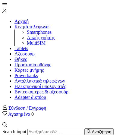
Αρχική
Κινητά τηλέφωνα
Smartphones
Απλής χρήσης
MultiSIM
Tablets
Αξεσουάρ
Θήκες
Προστασία οθόνης
Κάρτες μνήμης
Powerbanks
Ανταλλακτικά τηλεφώνων
Ηλεκτρονικοί υπολογιστές
Βιντεοκάμερες & αξεσουάρ
Adapter δικτύου
Σύνδεση / Εγγραφή
Αγαπημένα
0
Search input
Αναζήτηση