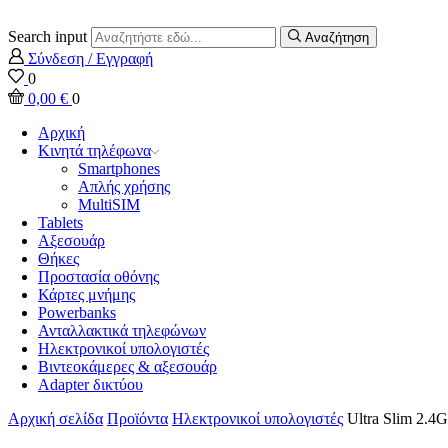
Search input
Αναζήτηση
Σύνδεση / Εγγραφή
0
0,00
€
0
Αρχική
Κινητά τηλέφωνα
Smartphones
Απλής χρήσης
MultiSIM
Tablets
Αξεσουάρ
Θήκες
Προστασία οθόνης
Κάρτες μνήμης
Powerbanks
Ανταλλακτικά τηλεφώνων
Ηλεκτρονικοί υπολογιστές
Βιντεοκάμερες & αξεσουάρ
Adapter δικτύου
Αρχική σελίδα
Προϊόντα
Ηλεκτρονικοί υπολογιστές
Ultra Slim 2