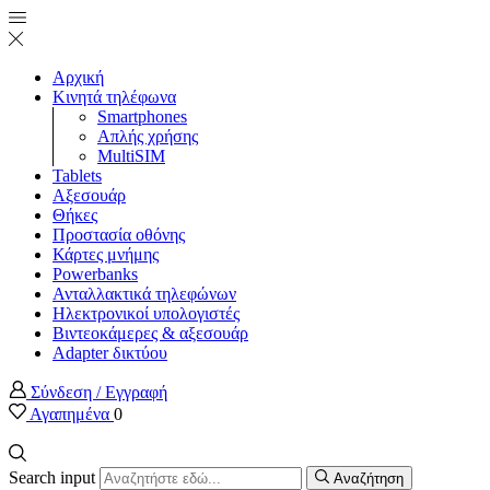
Αρχική
Κινητά τηλέφωνα
Smartphones
Απλής χρήσης
MultiSIM
Tablets
Αξεσουάρ
Θήκες
Προστασία οθόνης
Κάρτες μνήμης
Powerbanks
Ανταλλακτικά τηλεφώνων
Ηλεκτρονικοί υπολογιστές
Βιντεοκάμερες & αξεσουάρ
Adapter δικτύου
Σύνδεση / Εγγραφή
Αγαπημένα
0
Search input
Αναζήτηση