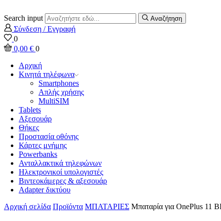
Search input
Αναζήτηση
Σύνδεση / Εγγραφή
0
0,00
€
0
Αρχική
Κινητά τηλέφωνα
Smartphones
Απλής χρήσης
MultiSIM
Tablets
Αξεσουάρ
Θήκες
Προστασία οθόνης
Κάρτες μνήμης
Powerbanks
Ανταλλακτικά τηλεφώνων
Ηλεκτρονικοί υπολογιστές
Βιντεοκάμερες & αξεσουάρ
Adapter δικτύου
Αρχική σελίδα
Προϊόντα
ΜΠΑΤΑΡΙΕΣ
Μπαταρία για OnePlus 11 