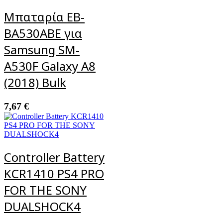
Μπαταρία EB-
BA530ABE για
Samsung SM-
A530F Galaxy A8
(2018) Bulk
7,67
€
Controller Battery
KCR1410 PS4 PRO
FOR THE SONY
DUALSHOCK4