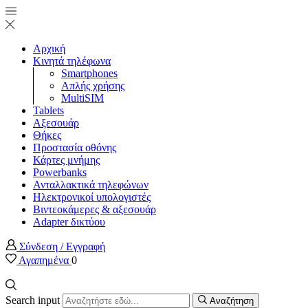
Αρχική
Κινητά τηλέφωνα
Smartphones
Απλής χρήσης
MultiSIM
Tablets
Αξεσουάρ
Θήκες
Προστασία οθόνης
Κάρτες μνήμης
Powerbanks
Ανταλλακτικά τηλεφώνων
Ηλεκτρονικοί υπολογιστές
Βιντεοκάμερες & αξεσουάρ
Adapter δικτύου
Σύνδεση / Εγγραφή
Αγαπημένα
0
Search input
Αναζήτηση