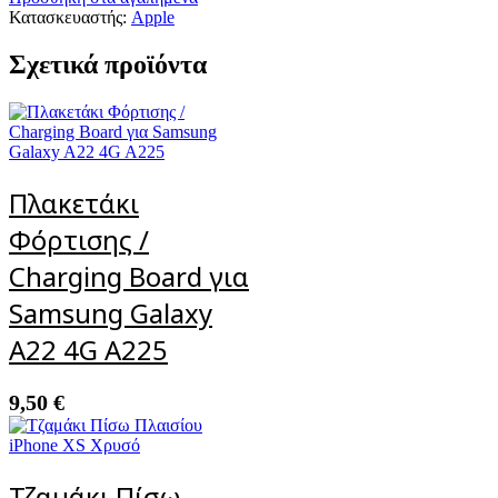
-
Κατασκευαστής:
Apple
SIM
Card
Σχετικά προϊόντα
Tray
για
iPhone
8
ROSE
GOLD
ποσότητα
Πλακετάκι
Φόρτισης /
Charging Board για
Samsung Galaxy
A22 4G A225
9,50
€
Τζαμάκι Πίσω