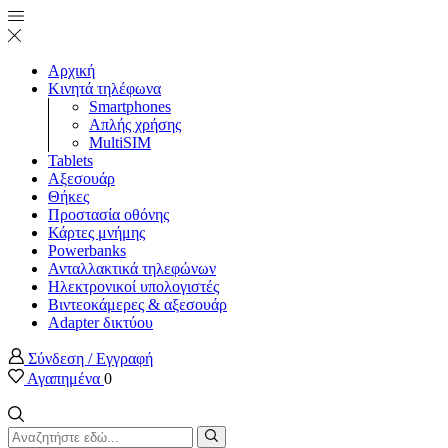
Αρχική
Κινητά τηλέφωνα
Smartphones
Απλής χρήσης
MultiSIM
Tablets
Αξεσουάρ
Θήκες
Προστασία οθόνης
Κάρτες μνήμης
Powerbanks
Ανταλλακτικά τηλεφώνων
Ηλεκτρονικοί υπολογιστές
Βιντεοκάμερες & αξεσουάρ
Adapter δικτύου
Σύνδεση / Εγγραφή
Αγαπημένα
0
Search