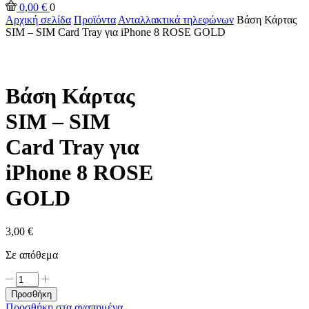
input
Αναζήτηση
0,00
€
0
Αρχική σελίδα
Προϊόντα
Ανταλλακτικά τηλεφώνων
Βάση Κάρτας
SIM – SIM Card Tray για iPhone 8 ROSE GOLD
Βάση Κάρτας
SIM – SIM
Card Tray για
iPhone 8 ROSE
GOLD
3,00
€
Σε απόθεμα
Βάση
Κάρτας
Προσθήκη
SIM
Προσθήκη στα αγαπημένα