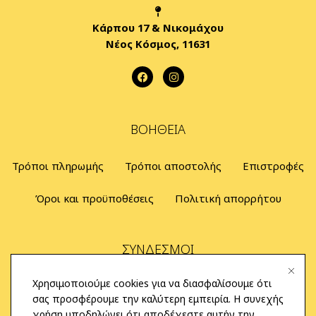
Κάρπου 17 & Νικομάχου
Νέος Κόσμος, 11631
ΒΟΉΘΕΙΑ
Τρόποι πληρωμής
Τρόποι αποστολής
Επιστροφές
Όροι και προϋποθέσεις
Πολιτική απορρήτου
ΣΎΝΔΕΣΜΟΙ
Χρησιμοποιούμε cookies για να διασφαλίσουμε ότι
Αρχική
Καλάθι
Λογαριασμός
Επικοινωνία
σας προσφέρουμε την καλύτερη εμπειρία. Η συνεχής
χρήση υποδηλώνει ότι αποδέχεστε αυτήν την