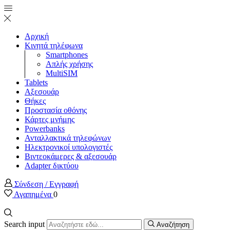
Αρχική
Κινητά τηλέφωνα
Smartphones
Απλής χρήσης
MultiSIM
Tablets
Αξεσουάρ
Θήκες
Προστασία οθόνης
Κάρτες μνήμης
Powerbanks
Ανταλλακτικά τηλεφώνων
Ηλεκτρονικοί υπολογιστές
Βιντεοκάμερες & αξεσουάρ
Adapter δικτύου
Σύνδεση / Εγγραφή
Αγαπημένα
0
Search input
Αναζήτηση