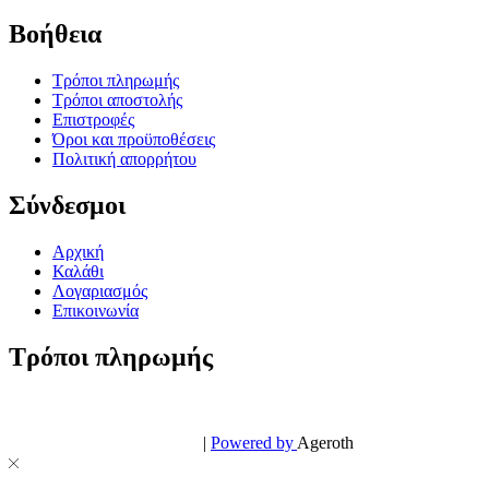
Βοήθεια
Τρόποι πληρωμής
Τρόποι αποστολής
Επιστροφές
Όροι και προϋποθέσεις
Πολιτική απορρήτου
Σύνδεσμοι
Αρχική
Καλάθι
Λογαριασμός
Επικοινωνία
Τρόποι πληρωμής
© PowerPhone.gr 2026 | All Rights Reserved
Design & Development by
|
Powered by
Ageroth