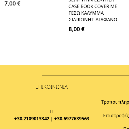
7,00
€
CASE BOOK COVER ΜΕ
ΠΊΣΩ ΚΆΛΥΜΜΑ
ΣΙΛΙΚΌΝΗΣ ΔΙΆΦΑΝΟ
8,00
€
ΕΠΙΚΟΙΝΩΝΊΑ
Τρόποι πλη
Επιστροφέ
+30.2109013342
|
+30.6977639563
Πο