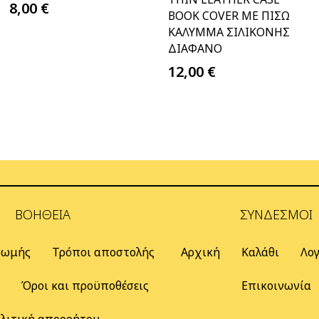
8,00
€
BOOK COVER ΜΕ ΠΊΣΩ
ΚΆΛΥΜΜΑ ΣΙΛΙΚΌΝΗΣ
ΔΙΆΦΑΝΟ
12,00
€
ΒΟΉΘΕΙΑ
ΣΎΝΔΕΣΜΟΙ
ρωμής
Τρόποι αποστολής
Αρχική
Καλάθι
Λο
ς
Όροι και προϋποθέσεις
Επικοινωνία
λιτική απορρήτου