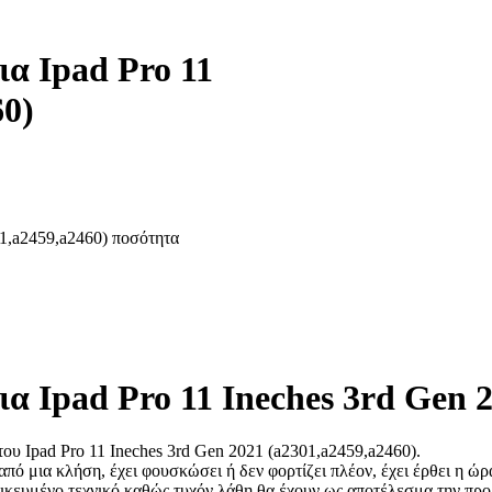
α Ipad Pro 11
60)
1,a2459,a2460) ποσότητα
Ipad Pro 11 Ineches 3rd Gen 2
ου Ipad Pro 11 Ineches 3rd Gen 2021 (a2301,a2459,a2460).
από μια κλήση, έχει φουσκώσει ή δεν φορτίζει πλέον, έχει έρθει η ώρ
ιδικευμένο τεχνικό καθώς τυχόν λάθη θα έχουν ως αποτέλεσμα την πρ