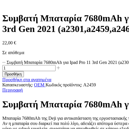
Συμβατή Μπαταρία 7680mAh γι
3rd Gen 2021 (a2301,a2459,a24
22,00
€
Σε απόθεμα
Συμβατή Μπαταρία 7680mAh για Ipad Pro 11 3rd Gen 2021 (a230
Προσθήκη
Προσθήκη στα αγαπημένα
Κατασκευαστής:
OEM
Κωδικός προϊόντος:
A2459
Περιγραφή
Συμβατή Μπαταρία 7680mAh για 
Μπαταρία 7680mAh της Deji για αντικατάσταση της εργοστασιακής τ
Αν η μπαταρία σου διαρκεί πια πολύ λίγο, αδειάζει απότομα ύστερα 
μόνο με ειδικά εργαλεία, συνιστάται να απευθυνθείς σε κάποιο εξε