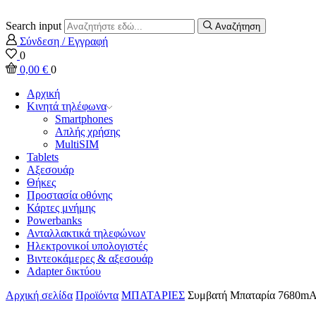
Search input
Αναζήτηση
Σύνδεση / Εγγραφή
0
0,00
€
0
Αρχική
Κινητά τηλέφωνα
Smartphones
Απλής χρήσης
MultiSIM
Tablets
Αξεσουάρ
Θήκες
Προστασία οθόνης
Κάρτες μνήμης
Powerbanks
Ανταλλακτικά τηλεφώνων
Ηλεκτρονικοί υπολογιστές
Βιντεοκάμερες & αξεσουάρ
Adapter δικτύου
Αρχική σελίδα
Προϊόντα
ΜΠΑΤΑΡΙΕΣ
Συμβατή Μπαταρία 7680mAh 