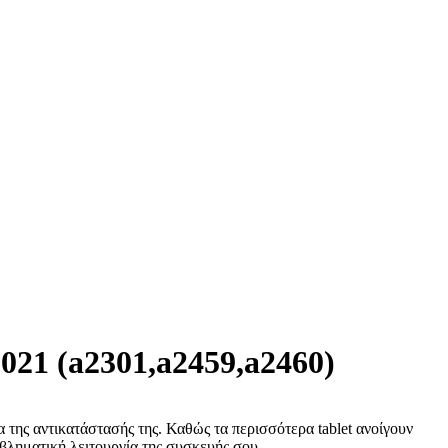
021 (a2301,a2459,a2460)
α της αντικατάστασής της. Καθώς τα περισσότερα tablet ανοίγουν
οβληματική λειτουργία της συσκευής σου.