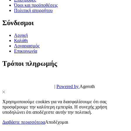
Όροι και προϋποθέσεις
Πολιτική απορρήτου
Σύνδεσμοι
Αρχική
Καλάθι
Λογαριασμός
Επικοινωνία
Τρόποι πληρωμής
© PowerPhone.gr 2026 | All Rights Reserved
Design & Development by
|
Powered by
Ageroth
Χρησιμοποιούμε cookies για να διασφαλίσουμε ότι σας
προσφέρουμε την καλύτερη εμπειρία. Η συνεχής χρήση
υποδηλώνει ότι αποδέχεστε αυτήν την πολιτική.
Διαβάστε περισσότερα
Αποδέχομαι