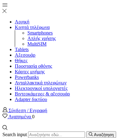
Αρχική
Κινητά τηλέφωνα
Smartphones
Απλής χρήσης
MultiSIM
Tablets
Αξεσουάρ
Θήκες
Προστασία οθόνης
Κάρτες μνήμης
Powerbanks
Ανταλλακτικά τηλεφώνων
Ηλεκτρονικοί υπολογιστές
Βιντεοκάμερες & αξεσουάρ
Adapter δικτύου
Σύνδεση / Εγγραφή
Αγαπημένα
0
Search input
Αναζήτηση