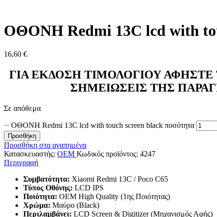
ΟΘΟΝΗ Redmi 13C lcd with tou
16,60
€
ΓΙΑ ΕΚΔΟΣΗ ΤΙΜΟΛΟΓΙΟΥ ΑΦΗΣΤΕ 
ΣΗΜΕΙΩΣΕΙΣ ΤΗΣ ΠΑΡΑΓ
Σε απόθεμα
ΟΘΟΝΗ Redmi 13C lcd with touch screen black ποσότητα
Προσθήκη
Προσθήκη στα αγαπημένα
Κατασκευαστής:
OEM
Κωδικός προϊόντος:
4247
Περιγραφή
Συμβατότητα:
Xiaomi Redmi 13C / Poco C65
Τύπος Οθόνης:
LCD IPS
Ποιότητα:
OEM High Quality (1ης Ποιότητας)
Χρώμα:
Μαύρο (Black)
Περιλαμβάνει:
LCD Screen & Digitizer (Μηχανισμός Αφής)