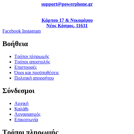
support@powerphone.gr
Κάρπου 17 & Νικομάχου
Νέος Κόσμος, 11631
Facebook
Instagram
Βοήθεια
Τρόποι πληρωμής
Τρόποι αποστολής
Επιστροφές
Όροι και προϋποθέσεις
Πολιτική απορρήτου
Σύνδεσμοι
Αρχική
Καλάθι
Λογαριασμός
Επικοινωνία
Τρόποι πληρωμής