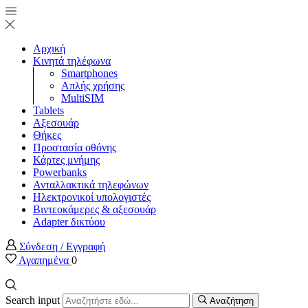
Αρχική
Κινητά τηλέφωνα
Smartphones
Απλής χρήσης
MultiSIM
Tablets
Αξεσουάρ
Θήκες
Προστασία οθόνης
Κάρτες μνήμης
Powerbanks
Ανταλλακτικά τηλεφώνων
Ηλεκτρονικοί υπολογιστές
Βιντεοκάμερες & αξεσουάρ
Adapter δικτύου
Σύνδεση / Εγγραφή
Αγαπημένα
0
Search input
Αναζήτηση