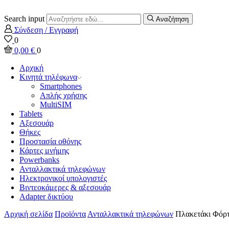
Search input
Αναζήτηση
Σύνδεση / Εγγραφή
0
0,00
€
0
Αρχική
Κινητά τηλέφωνα
Smartphones
Απλής χρήσης
MultiSIM
Tablets
Αξεσουάρ
Θήκες
Προστασία οθόνης
Κάρτες μνήμης
Powerbanks
Ανταλλακτικά τηλεφώνων
Ηλεκτρονικοί υπολογιστές
Βιντεοκάμερες & αξεσουάρ
Adapter δικτύου
Αρχική σελίδα
Προϊόντα
Ανταλλακτικά τηλεφώνων
Πλακετάκι Φόρτ