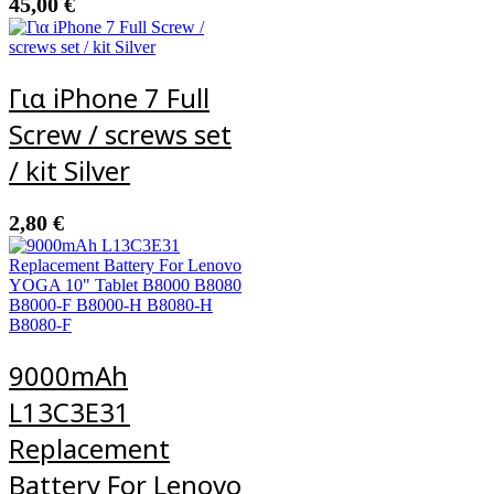
45,00
€
Για iPhone 7 Full
Screw / screws set
/ kit Silver
2,80
€
9000mAh
L13C3E31
Replacement
Battery For Lenovo