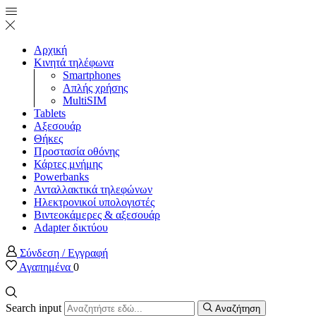
Αρχική
Κινητά τηλέφωνα
Smartphones
Απλής χρήσης
MultiSIM
Tablets
Αξεσουάρ
Θήκες
Προστασία οθόνης
Κάρτες μνήμης
Powerbanks
Ανταλλακτικά τηλεφώνων
Ηλεκτρονικοί υπολογιστές
Βιντεοκάμερες & αξεσουάρ
Adapter δικτύου
Σύνδεση / Εγγραφή
Αγαπημένα
0
Search input
Αναζήτηση