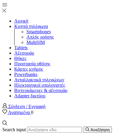
Αρχική
Κινητά τηλέφωνα
Smartphones
Απλής χρήσης
MultiSIM
Tablets
Αξεσουάρ
Θήκες
Προστασία οθόνης
Κάρτες μνήμης
Powerbanks
Ανταλλακτικά τηλεφώνων
Ηλεκτρονικοί υπολογιστές
Βιντεοκάμερες & αξεσουάρ
Adapter δικτύου
Σύνδεση / Εγγραφή
Αγαπημένα
0
Search input
Αναζήτηση