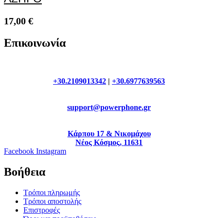
17,00
€
Επικοινωνία
+30.2109013342
|
+30.6977639563
support@powerphone.gr
Κάρπου 17 & Νικομάχου
Νέος Κόσμος, 11631
Facebook
Instagram
Βοήθεια
Τρόποι πληρωμής
Τρόποι αποστολής
Επιστροφές