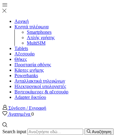
Αρχική
Κινητά τηλέφωνα
Smartphones
Απλής χρήσης
MultiSIM
Tablets
Αξεσουάρ
Θήκες
Προστασία οθόνης
Κάρτες μνήμης
Powerbanks
Ανταλλακτικά τηλεφώνων
Ηλεκτρονικοί υπολογιστές
Βιντεοκάμερες & αξεσουάρ
Adapter δικτύου
Σύνδεση / Εγγραφή
Αγαπημένα
0
Search input
Αναζήτηση