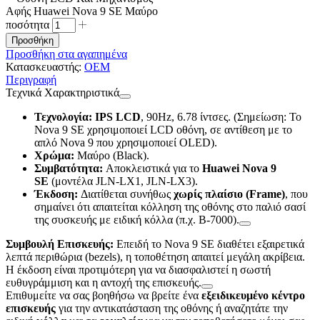
Αφής Huawei Nova 9 SE Μαύρο
ποσότητα
Προσθήκη
Προσθήκη στα αγαπημένα
Κατασκευαστής:
OEM
Περιγραφή
Τεχνικά Χαρακτηριστικά
Τεχνολογία:
IPS LCD
, 90Hz, 6.78 ίντσες. (Σημείωση: Το
Nova 9 SE χρησιμοποιεί LCD οθόνη, σε αντίθεση με το
απλό Nova 9 που χρησιμοποιεί OLED).
Χρώμα:
Μαύρο (Black).
Συμβατότητα:
Αποκλειστικά για το
Huawei Nova 9
SE
(μοντέλα JLN-LX1, JLN-LX3).
Έκδοση:
Διατίθεται συνήθως
χωρίς πλαίσιο (Frame)
, που
σημαίνει ότι απαιτείται κόλληση της οθόνης στο παλιό σασί
της συσκευής με ειδική κόλλα (π.χ. B-7000).
Συμβουλή Επισκευής:
Επειδή το Nova 9 SE διαθέτει εξαιρετικά
λεπτά περιθώρια (bezels), η τοποθέτηση απαιτεί μεγάλη ακρίβεια.
Η έκδοση είναι προτιμότερη για να διασφαλιστεί η σωστή
ευθυγράμμιση και η αντοχή της επισκευής.
Επιθυμείτε να σας βοηθήσω να βρείτε ένα
εξειδικευμένο κέντρο
επισκευής
για την αντικατάσταση της οθόνης ή αναζητάτε την