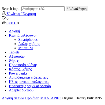
Search input
Αναζήτηση
Σύνδεση / Εγγραφή
0
0,00
€
0
Αρχική
Κινητά τηλέφωνα
Smartphones
Απλής χρήσης
MultiSIM
Tablets
Αξεσουάρ
Θήκες
Προστασία οθόνης
Κάρτες μνήμης
Powerbanks
Ανταλλακτικά τηλεφώνων
Ηλεκτρονικοί υπολογιστές
Βιντεοκάμερες & αξεσουάρ
Adapter δικτύου
Αρχική σελίδα
Προϊόντα
ΜΠΑΤΑΡΙΕΣ
Original Battery bulk BN5