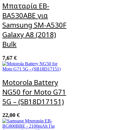
Μπαταρία EB-
BA530ABE για
Samsung SM-A530F
Galaxy A8 (2018)
Bulk
7,67
€
Motorola Battery
NG50 for Moto G71
5G – (SB18D17151)
22,00
€