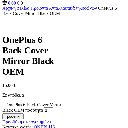
0,00
€
0
Αρχική σελίδα
Προϊόντα
Ανταλλακτικά τηλεφώνων
OnePlus 6
Back Cover Mirror Black OEM
OnePlus 6
Back Cover
Mirror Black
OEM
15,00
€
Σε απόθεμα
OnePlus 6 Back Cover Mirror
Black OEM ποσότητα
Προσθήκη
Προσθήκη στα αγαπημένα
Κατασκευαστής:
ONEPLUS