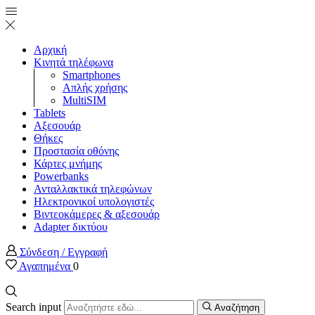
Αρχική
Κινητά τηλέφωνα
Smartphones
Απλής χρήσης
MultiSIM
Tablets
Αξεσουάρ
Θήκες
Προστασία οθόνης
Κάρτες μνήμης
Powerbanks
Ανταλλακτικά τηλεφώνων
Ηλεκτρονικοί υπολογιστές
Βιντεοκάμερες & αξεσουάρ
Adapter δικτύου
Σύνδεση / Εγγραφή
Αγαπημένα
0
Search input
Αναζήτηση