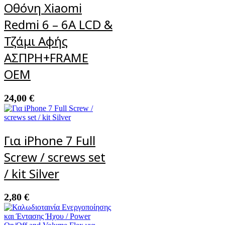
Οθόνη Xiaomi
Redmi 6 – 6A LCD &
Τζάμι Αφής
ΑΣΠΡΗ+FRAME
OEM
24,00
€
Για iPhone 7 Full
Screw / screws set
/ kit Silver
2,80
€