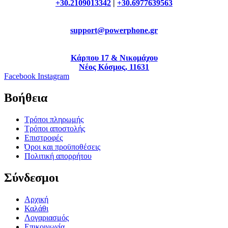
+30.2109013342
|
+30.6977639563
support@powerphone.gr
Κάρπου 17 & Νικομάχου
Νέος Κόσμος, 11631
Facebook
Instagram
Βοήθεια
Τρόποι πληρωμής
Τρόποι αποστολής
Επιστροφές
Όροι και προϋποθέσεις
Πολιτική απορρήτου
Σύνδεσμοι
Αρχική
Καλάθι
Λογαριασμός
Επικοινωνία