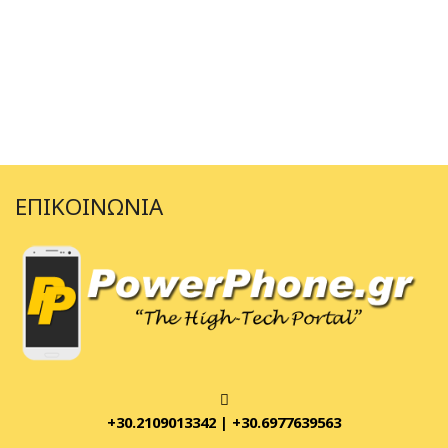
ΕΠΙΚΟΙΝΩΝΊΑ
+30.2109013342
|
+30.6977639563