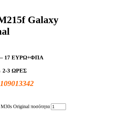
M215f Galaxy
al
– 17 ΕΥΡΩ+ΦΠΑ
Σ
2-3 ΩΡΕΣ
2109013342
M30s Original ποσότητα