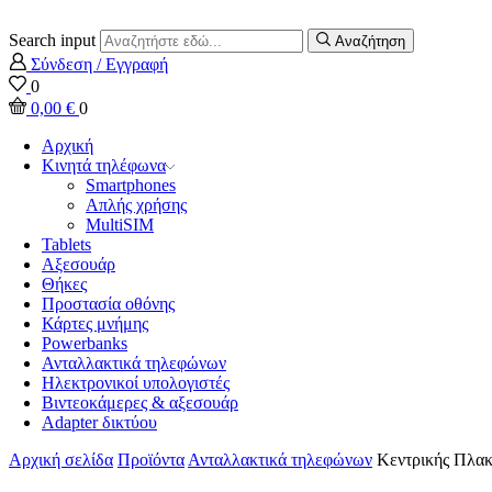
Search input
Αναζήτηση
Σύνδεση / Εγγραφή
0
0,00
€
0
Αρχική
Κινητά τηλέφωνα
Smartphones
Απλής χρήσης
MultiSIM
Tablets
Αξεσουάρ
Θήκες
Προστασία οθόνης
Κάρτες μνήμης
Powerbanks
Ανταλλακτικά τηλεφώνων
Ηλεκτρονικοί υπολογιστές
Βιντεοκάμερες & αξεσουάρ
Adapter δικτύου
Αρχική σελίδα
Προϊόντα
Ανταλλακτικά τηλεφώνων
Κεντρικής Πλακ