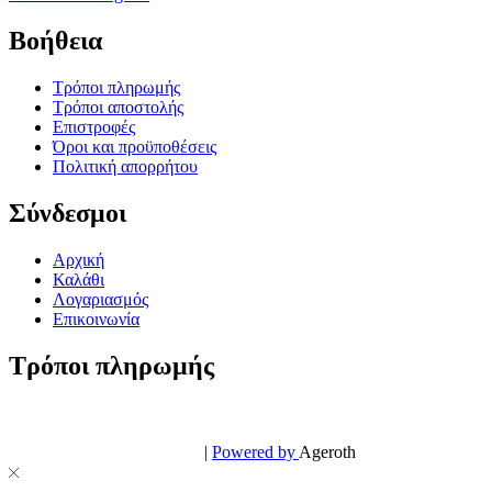
Βοήθεια
Τρόποι πληρωμής
Τρόποι αποστολής
Επιστροφές
Όροι και προϋποθέσεις
Πολιτική απορρήτου
Σύνδεσμοι
Αρχική
Καλάθι
Λογαριασμός
Επικοινωνία
Τρόποι πληρωμής
© PowerPhone.gr 2026 | All Rights Reserved
Design & Development by
|
Powered by
Ageroth