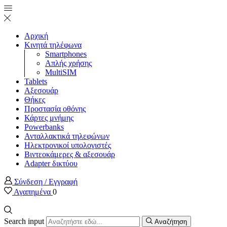
Αρχική
Κινητά τηλέφωνα
Smartphones
Απλής χρήσης
MultiSIM
Tablets
Αξεσουάρ
Θήκες
Προστασία οθόνης
Κάρτες μνήμης
Powerbanks
Ανταλλακτικά τηλεφώνων
Ηλεκτρονικοί υπολογιστές
Βιντεοκάμερες & αξεσουάρ
Adapter δικτύου
Σύνδεση / Εγγραφή
Αγαπημένα
0
Search input
Αναζήτηση