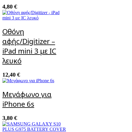
4,80
€
Οθόνη
αφής/Digitizer –
iPad mini 3 με IC
λευκό
12,40
€
Μεγάφωνο για
iPhone 6s
3,80
€