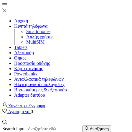
Αρχική
Κινητά τηλέφωνα
Smartphones
Απλής χρήσης
MultiSIM
Tablets
Αξεσουάρ
Θήκες
Προστασία οθόνης
Κάρτες μνήμης
Powerbanks
Ανταλλακτικά τηλεφώνων
Ηλεκτρονικοί υπολογιστές
Βιντεοκάμερες & αξεσουάρ
Adapter δικτύου
Σύνδεση / Εγγραφή
Αγαπημένα
0
Search input
Αναζήτηση