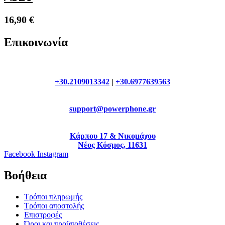
16,90
€
Επικοινωνία
+30.2109013342
|
+30.6977639563
support@powerphone.gr
Κάρπου 17 & Νικομάχου
Νέος Κόσμος, 11631
Facebook
Instagram
Βοήθεια
Τρόποι πληρωμής
Τρόποι αποστολής
Επιστροφές
Όροι και προϋποθέσεις