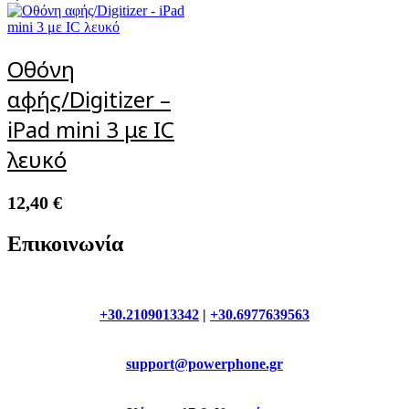
Οθόνη
αφής/Digitizer –
iPad mini 3 με IC
λευκό
12,40
€
Επικοινωνία
+30.2109013342
|
+30.6977639563
support@powerphone.gr