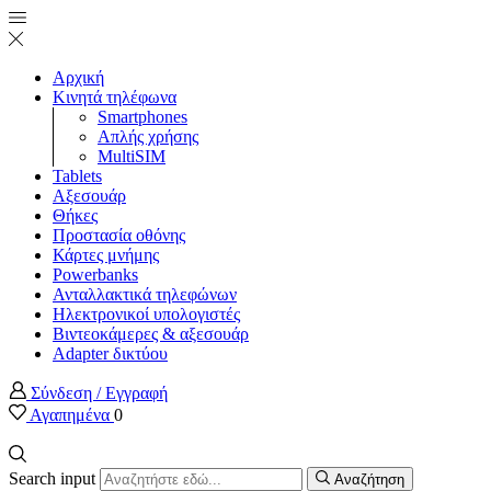
Αρχική
Κινητά τηλέφωνα
Smartphones
Απλής χρήσης
MultiSIM
Tablets
Αξεσουάρ
Θήκες
Προστασία οθόνης
Κάρτες μνήμης
Powerbanks
Ανταλλακτικά τηλεφώνων
Ηλεκτρονικοί υπολογιστές
Βιντεοκάμερες & αξεσουάρ
Adapter δικτύου
Σύνδεση / Εγγραφή
Αγαπημένα
0
Search input
Αναζήτηση