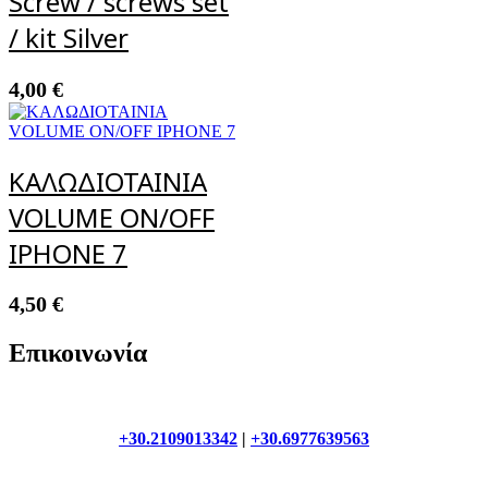
Screw / screws set
/ kit Silver
4,00
€
ΚΑΛΩΔΙΟΤΑΙΝΙΑ
VOLUME ON/OFF
IPHONE 7
4,50
€
Επικοινωνία
+30.2109013342
|
+30.6977639563