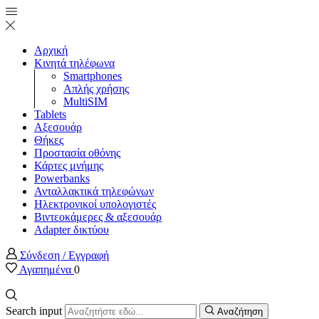
Αρχική
Κινητά τηλέφωνα
Smartphones
Απλής χρήσης
MultiSIM
Tablets
Αξεσουάρ
Θήκες
Προστασία οθόνης
Κάρτες μνήμης
Powerbanks
Ανταλλακτικά τηλεφώνων
Ηλεκτρονικοί υπολογιστές
Βιντεοκάμερες & αξεσουάρ
Adapter δικτύου
Σύνδεση / Εγγραφή
Αγαπημένα
0
Search input
Αναζήτηση