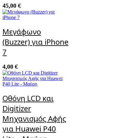
45,00
€
Μεγάφωνο
(Buzzer) για iPhone
7
4,00
€
Οθόνη LCD και
Digitizer
Μηχανισμός Αφής
για Huawei P40