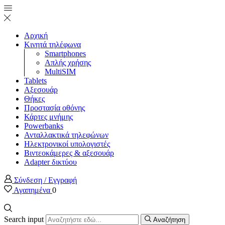
Αρχική
Κινητά τηλέφωνα
Smartphones
Απλής χρήσης
MultiSIM
Tablets
Αξεσουάρ
Θήκες
Προστασία οθόνης
Κάρτες μνήμης
Powerbanks
Ανταλλακτικά τηλεφώνων
Ηλεκτρονικοί υπολογιστές
Βιντεοκάμερες & αξεσουάρ
Adapter δικτύου
Σύνδεση / Εγγραφή
Αγαπημένα
0
Search input
Αναζήτηση