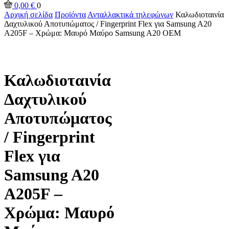
0,00
€
0
Αρχική σελίδα
Προϊόντα
Ανταλλακτικά τηλεφώνων
Καλωδιοταινία
Δαχτυλικoύ Αποτυπώματος / Fingerprint Flex για Samsung A20
A205F – Χρώμα: Μαυρό Μαύρο Samsung A20 OEM
Καλωδιοταινία
Δαχτυλικoύ
Αποτυπώματος
/ Fingerprint
Flex για
Samsung A20
A205F –
Χρώμα: Μαυρό