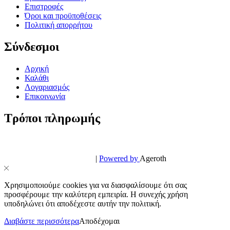
Επιστροφές
Όροι και προϋποθέσεις
Πολιτική απορρήτου
Σύνδεσμοι
Αρχική
Καλάθι
Λογαριασμός
Επικοινωνία
Τρόποι πληρωμής
© PowerPhone.gr 2026 | All Rights Reserved
Design & Development by
|
Powered by
Ageroth
Χρησιμοποιούμε cookies για να διασφαλίσουμε ότι σας
προσφέρουμε την καλύτερη εμπειρία. Η συνεχής χρήση
υποδηλώνει ότι αποδέχεστε αυτήν την πολιτική.
Διαβάστε περισσότερα
Αποδέχομαι