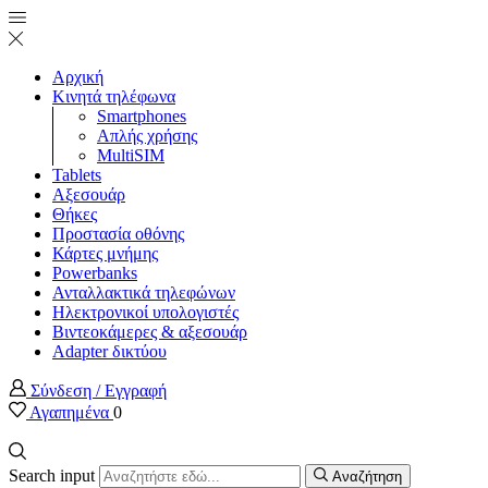
Αρχική
Κινητά τηλέφωνα
Smartphones
Απλής χρήσης
MultiSIM
Tablets
Αξεσουάρ
Θήκες
Προστασία οθόνης
Κάρτες μνήμης
Powerbanks
Ανταλλακτικά τηλεφώνων
Ηλεκτρονικοί υπολογιστές
Βιντεοκάμερες & αξεσουάρ
Adapter δικτύου
Σύνδεση / Εγγραφή
Αγαπημένα
0
Search input
Αναζήτηση