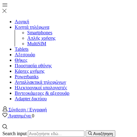
Αρχική
Κινητά τηλέφωνα
Smartphones
Απλής χρήσης
MultiSIM
Tablets
Αξεσουάρ
Θήκες
Προστασία οθόνης
Κάρτες μνήμης
Powerbanks
Ανταλλακτικά τηλεφώνων
Ηλεκτρονικοί υπολογιστές
Βιντεοκάμερες & αξεσουάρ
Adapter δικτύου
Σύνδεση / Εγγραφή
Αγαπημένα
0
Search input
Αναζήτηση