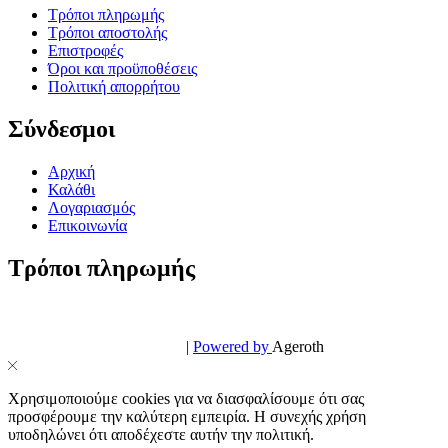
Τρόποι πληρωμής
Τρόποι αποστολής
Επιστροφές
Όροι και προϋποθέσεις
Πολιτική απορρήτου
Σύνδεσμοι
Αρχική
Καλάθι
Λογαριασμός
Επικοινωνία
Τρόποι πληρωμής
© PowerPhone.gr 2026 | All Rights Reserved
Design & Development by
|
Powered by
Ageroth
Χρησιμοποιούμε cookies για να διασφαλίσουμε ότι σας
προσφέρουμε την καλύτερη εμπειρία. Η συνεχής χρήση
υποδηλώνει ότι αποδέχεστε αυτήν την πολιτική.