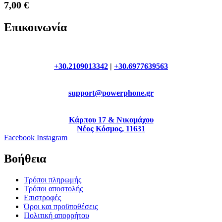
7,00
€
Επικοινωνία
+30.2109013342
|
+30.6977639563
support@powerphone.gr
Κάρπου 17 & Νικομάχου
Νέος Κόσμος, 11631
Facebook
Instagram
Βοήθεια
Τρόποι πληρωμής
Τρόποι αποστολής
Επιστροφές
Όροι και προϋποθέσεις
Πολιτική απορρήτου