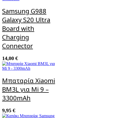
Samsung G988
Galaxy S20 Ultra
Board with
Charging
Connector
14,00
€
Μπαταρία Xiaomi
BM3L για Mi 9 –
3300mAh
9,95
€