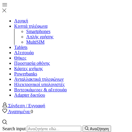
Αρχική
Κινητά τηλέφωνα
Smartphones
Απλής χρήσης
MultiSIM
Tablets
Αξεσουάρ
Θήκες
Προστασία οθόνης
Κάρτες μνήμης
Powerbanks
Ανταλλακτικά τηλεφώνων
Ηλεκτρονικοί υπολογιστές
Βιντεοκάμερες & αξεσουάρ
Adapter δικτύου
Σύνδεση / Εγγραφή
Αγαπημένα
0
Search input
Αναζήτηση