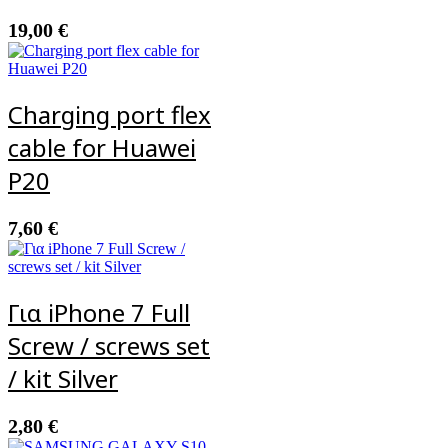
19,00
€
Charging port flex
cable for Huawei
P20
7,60
€
Για iPhone 7 Full
Screw / screws set
/ kit Silver
2,80
€