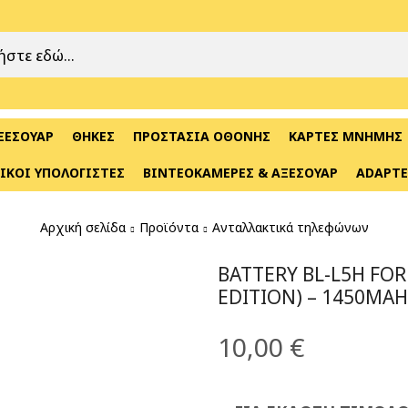
ΞΕΣΟΥΆΡ
ΘΉΚΕΣ
ΠΡΟΣΤΑΣΊΑ ΟΘΌΝΗΣ
ΚΆΡΤΕΣ ΜΝΉΜΗΣ
ΙΚΟΊ ΥΠΟΛΟΓΙΣΤΈΣ
ΒΙΝΤΕΟΚΆΜΕΡΕΣ & ΑΞΕΣΟΥΆΡ
ADAPTE
Αρχική σελίδα
Προϊόντα
Ανταλλακτικά τηλεφώνων
BATTERY BL-L5H FOR
EDITION) – 1450MAH
10,00
€